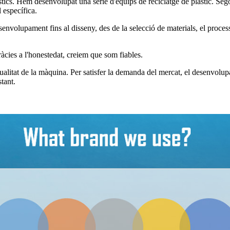
tics. Hem desenvolupat una sèrie d'equips de reciclatge de plàstic. Segon
l específica.
senvolupament fins al disseny, des de la selecció de materials, el proce
ràcies a l'honestedat, creiem que som fiables.
 qualitat de la màquina. Per satisfer la demanda del mercat, el desenvolu
tant.