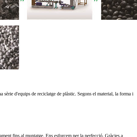
èrie d'equips de reciclatge de plàstic. Segons el material, la forma i
ssament fins al muntatge. Ens esforcem per la perfecció. Gràcies a