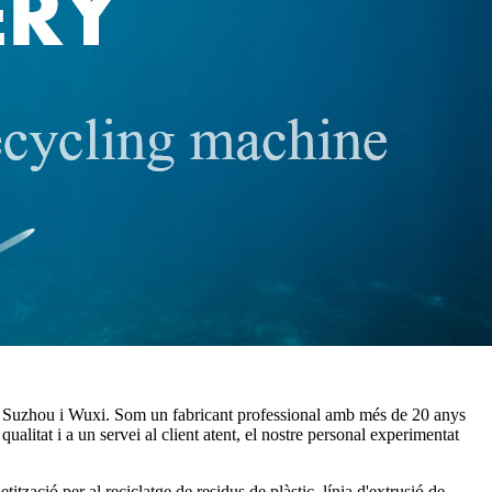
zhou i Wuxi. Som un fabricant professional amb més de 20 anys
alitat i a un servei al client atent, el nostre personal experimentat
tització per al reciclatge de residus de plàstic, línia d'extrusió de