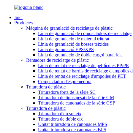
Inici
Productes
Màquina de granulació de reciclatge de plàstic
Línia de granulació de compactadors de reciclatge
Línia de granulació de material triturat
Línia de granulació de bosses teixides
Línia de granulació EPS/XPS
Línia de granulació de doble cargol paral·lela
Rentadora de reciclatge de plàstic
Línia de rentat de reciclatge de pel·lícules PP/PE
Línia de rentat de barrils de reciclatge d'ampolles
Línia de rentat de reciclatge d'ampolles de PET
Compactador d'espremedora
Trituradora de plàstic
Trituradora forta de la sèrie SC
Trituradora de tipus pesat de la sèrie GM
Trituradora de canonades de la sèrie GSP
Trituradora de plàstic
Trituradora d'un sol eix
Trituradora de doble eix
Unitat trituradora de canonades MPS
Unitat trituradora de canonades BPS