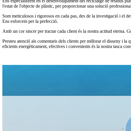
Ens especialitzem en el desenvolupament del reciclatge de residus plàs
l'estat de l'objecte de plàstic, per proporcionar una solució professiona
Som meticulosos i rigorosos en cada pas, des de la investigació i el de
Ens esforcem per la perfecció.
Amb un cor sincer per tractar cada client és la nostra actitud eterna. G
Presteu atenció als comentaris dels clients per millorar el disseny i la
eficients energèticament, efectives i convenients és la nostra tasca cons