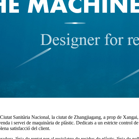
itària Nacional, la ciutat de Zhangjiagang, a prop de Xangai, Su
da i servei de maquinària de plàstic. Dedicats a un estricte control de qu
lena satisfacció del client.
dora, línia de rentat per al reciclatge de residus de plàstic, línia de pelle