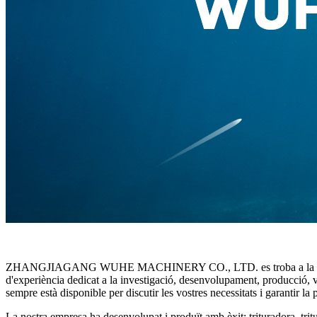
ZHANGJIAGANG WUHE MACHINERY CO., LTD. es troba a la Ciutat San
d'experiència dedicat a la investigació, desenvolupament, producció, ven
sempre està disponible per discutir les vostres necessitats i garantir la p
La nostra empresa ha desenvolupat i produït amb èxit: trituradora, tritura