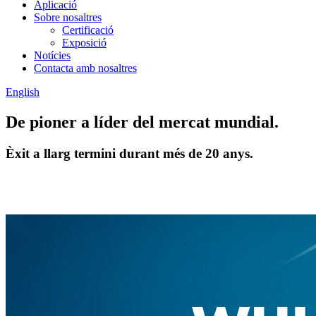
Aplicació
Sobre nosaltres
Certificació
Exposició
Notícies
Contacta amb nosaltres
English
De pioner a líder del mercat mundial.
Èxit a llarg termini durant més de 20 anys.