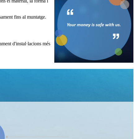
s el material, la forma i
ssament fins al muntatge.
pament d'instal·lacions més