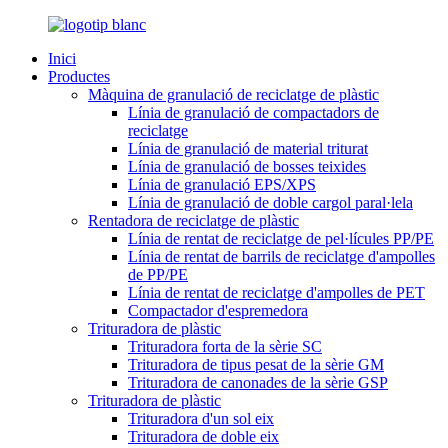
Inici
Productes
Màquina de granulació de reciclatge de plàstic
Línia de granulació de compactadors de
reciclatge
Línia de granulació de material triturat
Línia de granulació de bosses teixides
Línia de granulació EPS/XPS
Línia de granulació de doble cargol paral·lela
Rentadora de reciclatge de plàstic
Línia de rentat de reciclatge de pel·lícules PP/PE
Línia de rentat de barrils de reciclatge d'ampolles
de PP/PE
Línia de rentat de reciclatge d'ampolles de PET
Compactador d'espremedora
Trituradora de plàstic
Trituradora forta de la sèrie SC
Trituradora de tipus pesat de la sèrie GM
Trituradora de canonades de la sèrie GSP
Trituradora de plàstic
Trituradora d'un sol eix
Trituradora de doble eix