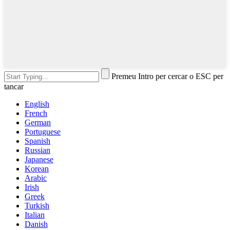
Premeu Intro per cercar o ESC per
tancar
English
French
German
Portuguese
Spanish
Russian
Japanese
Korean
Arabic
Irish
Greek
Turkish
Italian
Danish