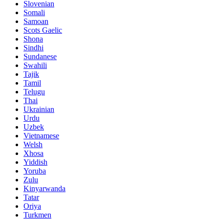
Slovenian
Somali
Samoan
Scots Gaelic
Shona
Sindhi
Sundanese
Swahili
Tajik
Tamil
Telugu
Thai
Ukrainian
Urdu
Uzbek
Vietnamese
Welsh
Xhosa
Yiddish
Yoruba
Zulu
Kinyarwanda
Tatar
Oriya
Turkmen