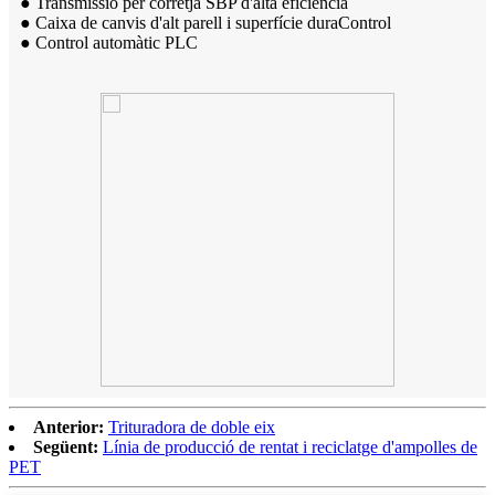
● Transmissió per corretja SBP d'alta eficiència
● Caixa de canvis d'alt parell i superfície dura
Control
● Control automàtic PLC
Anterior:
Trituradora de doble eix
Següent:
Línia de producció de rentat i reciclatge d'ampolles de
PET