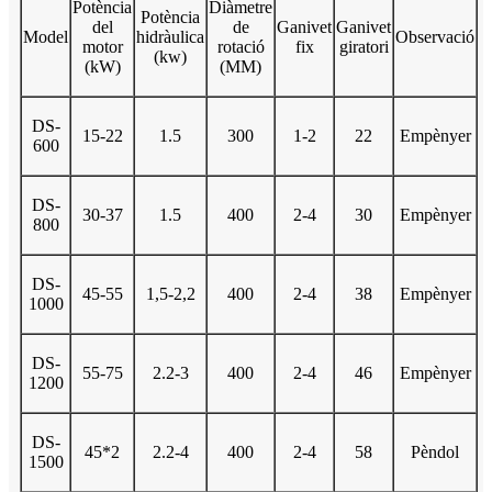
Potència
Diàmetre
Potència
del
de
Ganivet
Ganivet
Model
hidràulica
Observació
motor
rotació
fix
giratori
(kw)
(kW)
(MM)
DS-
15-22
1.5
300
1-2
22
Empènyer
600
DS-
30-37
1.5
400
2-4
30
Empènyer
800
DS-
45-55
1,5-2,2
400
2-4
38
Empènyer
1000
DS-
55-75
2.2-3
400
2-4
46
Empènyer
1200
DS-
45*2
2.2-4
400
2-4
58
Pèndol
1500