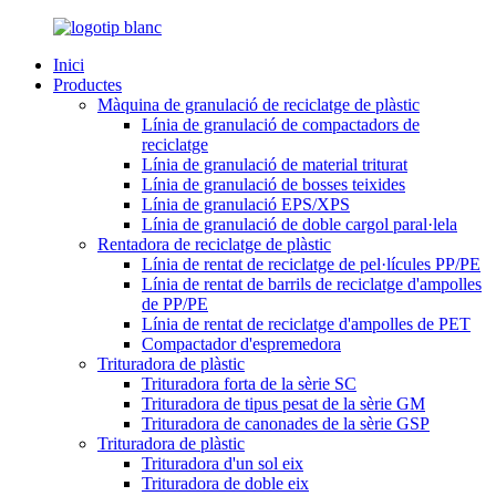
Inici
Productes
Màquina de granulació de reciclatge de plàstic
Línia de granulació de compactadors de
reciclatge
Línia de granulació de material triturat
Línia de granulació de bosses teixides
Línia de granulació EPS/XPS
Línia de granulació de doble cargol paral·lela
Rentadora de reciclatge de plàstic
Línia de rentat de reciclatge de pel·lícules PP/PE
Línia de rentat de barrils de reciclatge d'ampolles
de PP/PE
Línia de rentat de reciclatge d'ampolles de PET
Compactador d'espremedora
Trituradora de plàstic
Trituradora forta de la sèrie SC
Trituradora de tipus pesat de la sèrie GM
Trituradora de canonades de la sèrie GSP
Trituradora de plàstic
Trituradora d'un sol eix
Trituradora de doble eix