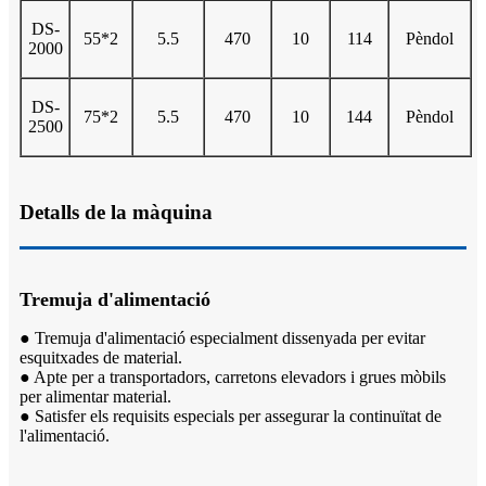
DS-
55*2
5.5
470
10
114
Pèndol
2000
DS-
75*2
5.5
470
10
144
Pèndol
2500
Detalls de la màquina
Tremuja d'alimentació
● Tremuja d'alimentació especialment dissenyada per evitar
esquitxades de material.
● Apte per a transportadors, carretons elevadors i grues mòbils
per alimentar material.
● Satisfer els requisits especials per assegurar la continuïtat de
l'alimentació.