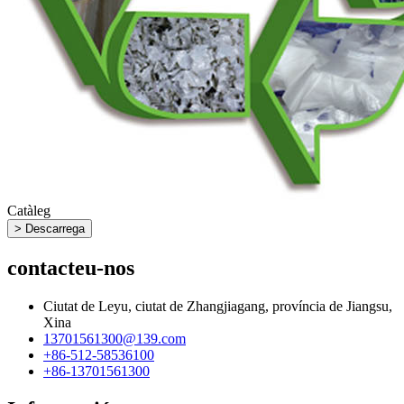
Catàleg
> Descarrega
contacteu-nos
Ciutat de Leyu, ciutat de Zhangjiagang, província de Jiangsu,
Xina
13701561300@139.com
+86-512-58536100
+86-13701561300