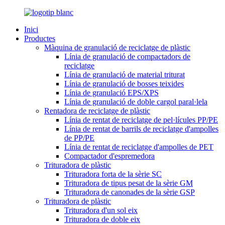
Inici
Productes
Màquina de granulació de reciclatge de plàstic
Línia de granulació de compactadors de
reciclatge
Línia de granulació de material triturat
Línia de granulació de bosses teixides
Línia de granulació EPS/XPS
Línia de granulació de doble cargol paral·lela
Rentadora de reciclatge de plàstic
Línia de rentat de reciclatge de pel·lícules PP/PE
Línia de rentat de barrils de reciclatge d'ampolles
de PP/PE
Línia de rentat de reciclatge d'ampolles de PET
Compactador d'espremedora
Trituradora de plàstic
Trituradora forta de la sèrie SC
Trituradora de tipus pesat de la sèrie GM
Trituradora de canonades de la sèrie GSP
Trituradora de plàstic
Trituradora d'un sol eix
Trituradora de doble eix