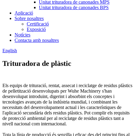
Unitat trituradora de canonades MPS
Unitat trituradora de canonades BPS
Aplicació
Sobre nosaltres
Certificació
Exposició
Notícies
Contacta amb nosaltres
English
Trituradora de plàstic
Els equips de trituració, rentat, assecat i reciclatge de residus plàstics
de pelletització desenvolupats per Wuhe Machinery s'han
desenvolupat introduint, digerint i absorbint els conceptes i
tecnologies avançats de la indústria mundial, i combinant les
necessitats del desenvolupament actual i les característiques de
l'aplicació secundària dels residus plàstics. Pot complir els requisits
de protecció ambiental per al reciclatge de residus plàstics tant a
nivell nacional com internacional.
Tota la línia de producció és senzilla i eficaç des del principi fins al