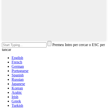
Premeu Intro per cercar o ESC per
tancar
English
French
German
Portuguese
Spanish
Russian
Japanese
Korean
Arabic
Irish
Greek
Turkish