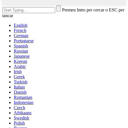
Premeu Intro per cercar o ESC per
tancar
English
French
German
Portuguese
Spanish
Russian
Japanese
Korean
Arabic
Irish
Greek
Turkish
Italian
Danish
Romanian
Indonesian
Czech
Afrikaans
Swedish
Polish