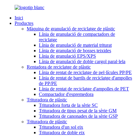
Inici
Productes
Màquina de granulació de reciclatge de plàstic
Línia de granulació de compactadors de
reciclatge
Línia de granulació de material triturat
Línia de granulació de bosses teixides
Línia de granulació EPS/XPS
Línia de granulació de doble cargol paral·lela
Rentadora de reciclatge de plàstic
Línia de rentat de reciclatge de pel·lícules PP/PE
Línia de rentat de barrils de reciclatge d'ampolles
de PP/PE
Línia de rentat de reciclatge d'ampolles de PET
Compactador d'espremedora
Trituradora de plàstic
Trituradora forta de la sèrie SC
Trituradora de tipus pesat de la sèrie GM
Trituradora de canonades de la sèrie GSP
Trituradora de plàstic
Trituradora d'un sol eix
Trituradora de doble eix