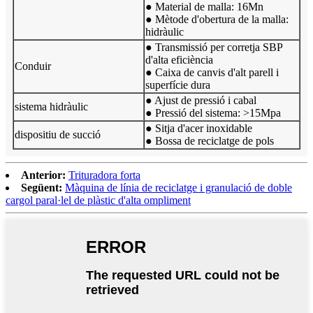
● Material de malla: 16Mn
● Mètode d'obertura de la malla:
hidràulic
● Transmissió per corretja SBP
d'alta eficiència
Conduir
● Caixa de canvis d'alt parell i
superfície dura
● Ajust de pressió i cabal
sistema hidràulic
● Pressió del sistema: >15Mpa
● Sitja d'acer inoxidable
dispositiu de succió
● Bossa de reciclatge de pols
Anterior:
Trituradora forta
Següent:
Màquina de línia de reciclatge i granulació de doble
cargol paral·lel de plàstic d'alta ompliment