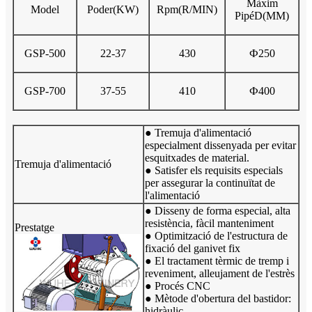
Màxim
Model
Poder
(KW)
Rpm
(R/MIN)
P
ipé
D
(MM)
GSP-500
22-37
430
Ф250
GSP-700
37-55
410
Ф400
● Tremuja d'alimentació
especialment dissenyada per evitar
esquitxades de material.
Tremuja d'alimentació
● Satisfer els requisits especials
per assegurar la continuïtat de
l'alimentació
● Disseny de forma especial, alta
resistència, fàcil manteniment
Prestatge
● Optimització de l'estructura de
fixació del ganivet fix
● El tractament tèrmic de tremp i
reveniment, alleujament de l'estrès
● Procés CNC
● Mètode d'obertura del bastidor:
hidràulic