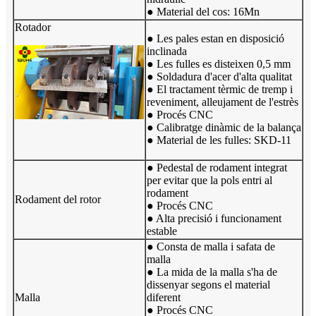
● Material del cos: 16Mn
Rotador
● Les pales estan en disposició
inclinada
● Les fulles es disteixen 0,5 mm
● Soldadura d'acer d'alta qualitat
● El tractament tèrmic de tremp i
reveniment, alleujament de l'estrès
● Procés CNC
● Calibratge dinàmic de la balança
● Material de les fulles: SKD-11
● Pedestal de rodament integrat
per evitar que la pols entri al
rodament
Rodament del rotor
● Procés CNC
● Alta precisió i funcionament
estable
● Consta de malla i safata de
malla
● La mida de la malla s'ha de
dissenyar segons el material
Malla
diferent
● Procés CNC