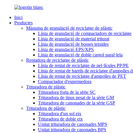
Inici
Productes
Màquina de granulació de reciclatge de plàstic
Línia de granulació de compactadors de reciclatge
Línia de granulació de material triturat
Línia de granulació de bosses teixides
Línia de granulació EPS/XPS
Línia de granulació de doble cargol paral·lela
Rentadora de reciclatge de plàstic
Línia de rentat de reciclatge de pel·lícules PP/PE
Línia de rentat de barrils de reciclatge d'ampolles
Línia de rentat de reciclatge d'ampolles de PET
Compactador d'espremedora
Trituradora de plàstic
Trituradora forta de la sèrie SC
Trituradora de tipus pesat de la sèrie GM
Trituradora de canonades de la sèrie GSP
Trituradora de plàstic
Trituradora d'un sol eix
Trituradora de doble eix
Unitat trituradora de canonades MPS
Unitat trituradora de canonades BPS