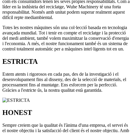
com els consumidors tenen les seves pròpies responsabilitats. Com a
líder en la indústria del reciclatge, Wuhe Machinery té una forta
responsabilitat. Només amb unitat podem superar realment aquest
difícil repte mediambiental.
Totes les nostres màquines són una col·lecció basada en tecnologia
avançada mundial. Tot i tenir en compte el reciclatge i la protecció
del medi ambient, també volem maximitzar la conservació d'energia
i l'economia. A més, el nostre funcionament també és un sistema de
control totalment automàtic per a màquines intel·ligents tot en un.
ESTRICTA
Estem atents i rigorosos en cada pas, des de la investigació i el
desenvolupament fins al disseny, des de la selecció de materials, el
processament fins al muntatge. Ens esforcem per la perfecció.
Gràcies a l'estricte ús, la nostra qualitat està garantida.
HONEST
Sempre creiem que la qualitat és l'ànima d'una empresa, el servei és
el nostre objectiu i la satisfacció del client és el nostre objectiu. Amb