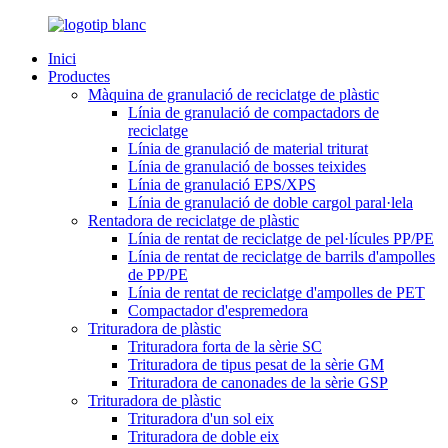
Inici
Productes
Màquina de granulació de reciclatge de plàstic
Línia de granulació de compactadors de
reciclatge
Línia de granulació de material triturat
Línia de granulació de bosses teixides
Línia de granulació EPS/XPS
Línia de granulació de doble cargol paral·lela
Rentadora de reciclatge de plàstic
Línia de rentat de reciclatge de pel·lícules PP/PE
Línia de rentat de reciclatge de barrils d'ampolles
de PP/PE
Línia de rentat de reciclatge d'ampolles de PET
Compactador d'espremedora
Trituradora de plàstic
Trituradora forta de la sèrie SC
Trituradora de tipus pesat de la sèrie GM
Trituradora de canonades de la sèrie GSP
Trituradora de plàstic
Trituradora d'un sol eix
Trituradora de doble eix