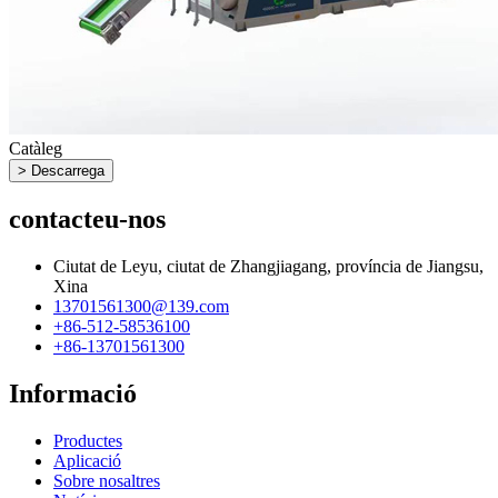
Catàleg
> Descarrega
contacteu-nos
Ciutat de Leyu, ciutat de Zhangjiagang, província de Jiangsu,
Xina
13701561300@139.com
+86-512-58536100
+86-13701561300
Informació
Productes
Aplicació
Sobre nosaltres