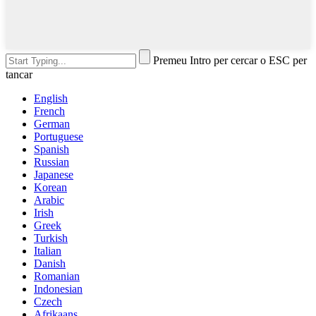
Premeu Intro per cercar o ESC per
tancar
English
French
German
Portuguese
Spanish
Russian
Japanese
Korean
Arabic
Irish
Greek
Turkish
Italian
Danish
Romanian
Indonesian
Czech
Afrikaans