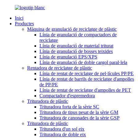
Inici
Productes
Màquina de granulació de reciclatge de plàstic
Línia de granulació de compactadors de
reciclatge
Línia de granulació de material triturat
Línia de granulació de bosses teixides
Línia de granulació EPS/XPS
Línia de granulació de doble cargol paral·lela
Rentadora de reciclatge de plàstic
Línia de rentat de reciclatge de pel·lícules PP/PE
Línia de rentat de barrils de reciclatge d'ampolles
de PP/PE
Línia de rentat de reciclatge d'ampolles de PET
Compactador d'espremedora
Trituradora de plàstic
Trituradora forta de la sèrie SC
Trituradora de tipus pesat de la sèrie GM
Trituradora de canonades de la sèrie GSP
Trituradora de plàstic
Trituradora d'un sol eix
Trituradora de doble eix