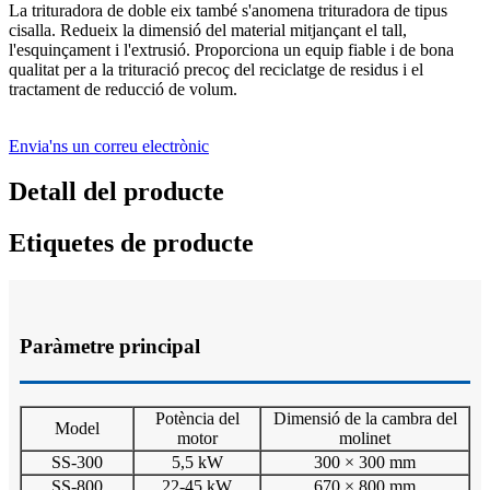
La trituradora de doble eix també s'anomena trituradora de tipus
cisalla. Redueix la dimensió del material mitjançant el tall,
l'esquinçament i l'extrusió. Proporciona un equip fiable i de bona
qualitat per a la trituració precoç del reciclatge de residus i el
tractament de reducció de volum.
Envia'ns un correu electrònic
Detall del producte
Etiquetes de producte
Paràmetre principal
Potència del
Dimensió de la cambra del
Model
motor
molinet
SS-300
5,5 kW
300 × 300 mm
SS-800
22-45 kW
670 × 800 mm