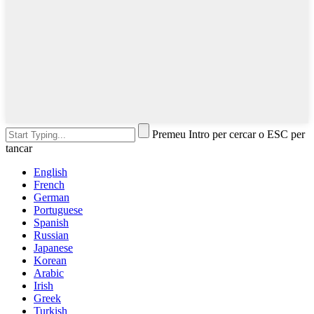
Premeu Intro per cercar o ESC per
tancar
English
French
German
Portuguese
Spanish
Russian
Japanese
Korean
Arabic
Irish
Greek
Turkish